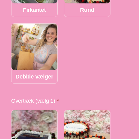
Firkantet
Rund
Debbie vælger
Overtræk (vælg 1)
*