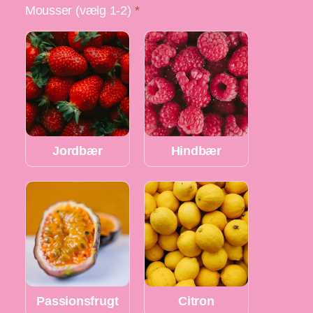
Mousser (vælg 1-2)
*
Jordbær
Hindbær
Passionsfrugt
Citron