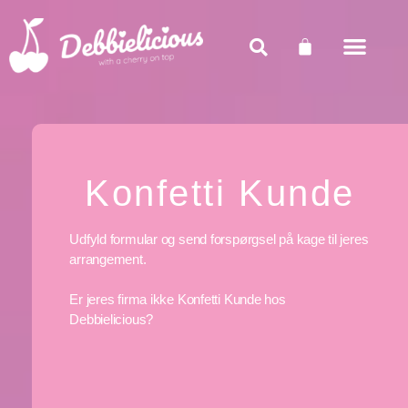
Firmakager
Bestillingskager
Teambuilding
Priser
Shop
Konfetti Kunde
Opskrifter
FAQ
Kontakt
Presse
Konfetti Kunde
Udfyld formular og send forspørgsel på kage til jeres
arrangement.
Er jeres firma ikke Konfetti Kunde hos
Debbielicious?