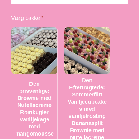
Vælg pakke
*
Den
Den
Eftertragtede:
prisvenlige:
Sommerflirt
Brownie med
Vaniljecupcake
Nutellacreme
s med
Romkugler
vaniljefrosting
Vaniljekage
Bananasplit
med
Brownie med
mangomousse
Nutellacreme