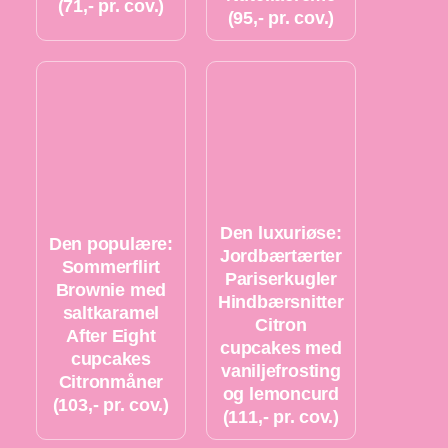
(71,- pr. cov.)
(95,- pr. cov.)
Den luxuriøse:
Den populære:
Jordbærtærter
Sommerflirt
Pariserkugler
Brownie med
Hindbærsnitter
saltkaramel
Citron
After Eight
cupcakes med
cupcakes
vaniljefrosting
Citronmåner
og lemoncurd
(103,- pr. cov.)
(111,- pr. cov.)