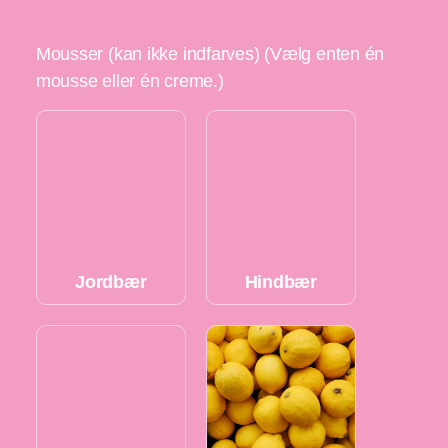
Mousser (kan ikke indfarves) (Vælg enten én
mousse eller én creme.)
Jordbær
Hindbær