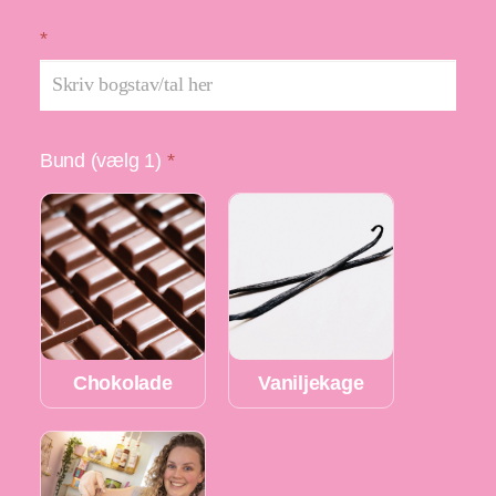
*
Bund (vælg 1)
*
Chokolade
Vaniljekage