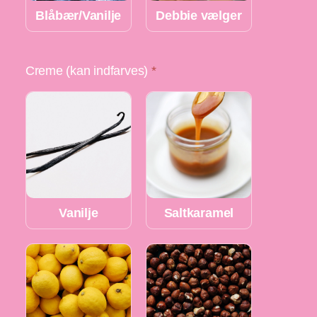
Blåbær/Vanilje
Debbie vælger
Creme (kan indfarves)
*
Vanilje
Saltkaramel