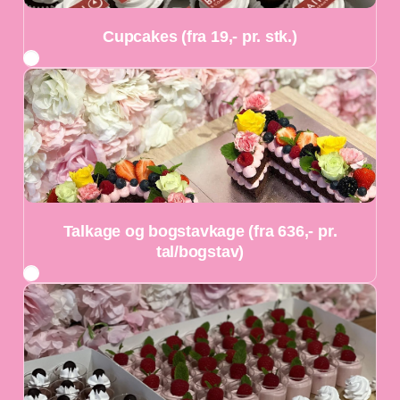
Cupcakes (fra 19,- pr. stk.)
Talkage og bogstavkage (fra 636,- pr.
tal/bogstav)