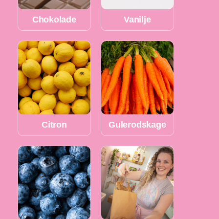
Chokolade
Vanilje
Citron
Gulerodskage