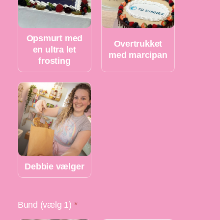
Opsmurt med
Overtrukket
en ultra let
med marcipan
frosting
Debbie vælger
Bund (vælg 1)
*