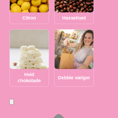
Citron
Hasselnød
Hvid
Debbie vælger
chokolade