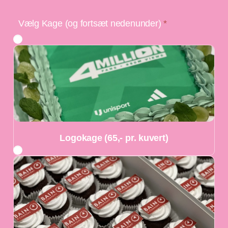
Vælg Kage (og fortsæt nedenunder)
*
Logokage (65,- pr. kuvert)