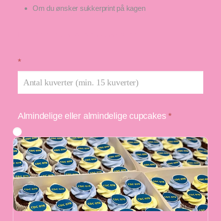
Om du ønsker sukkerprint på kagen
Find mere inspiration om cupcakes her
*
Almindelige eller almindelige cupcakes
*