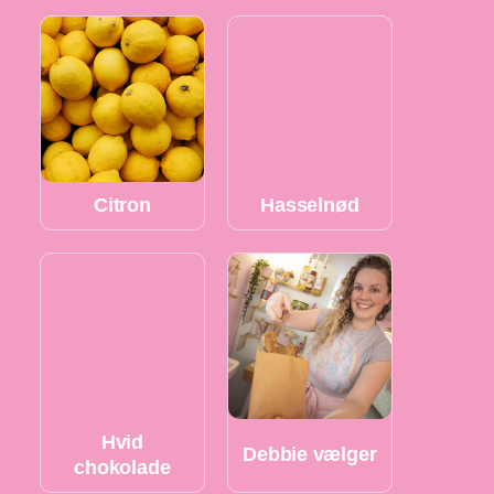
Citron
Hasselnød
Hvid
Debbie vælger
chokolade