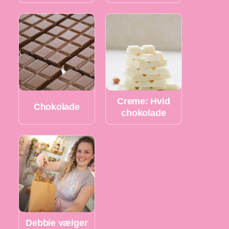
Creme: Hvid
Chokolade
chokolade
Debbie vælger