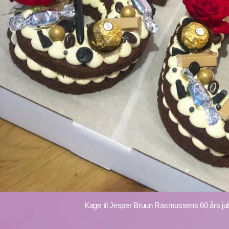
Kage til Jesper Bruun Rasmussens 60 års j