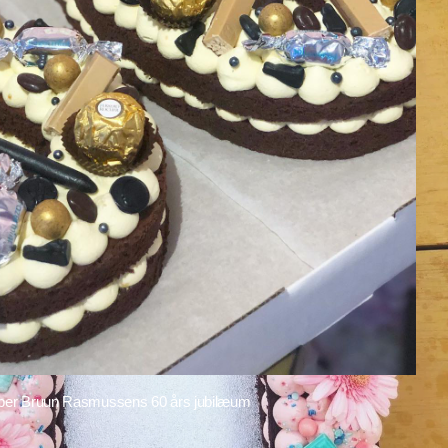
sper Bruun Rasmussens 60 års jubilæum