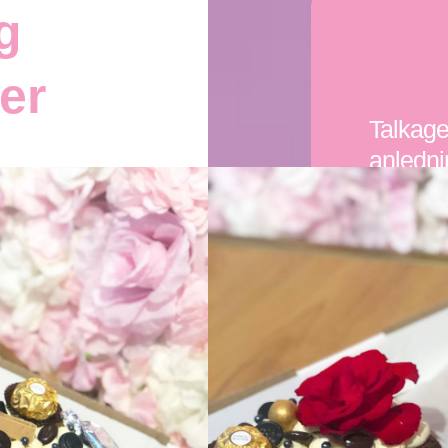
g
er
Talkage
anledni
særlige 
med et 
præcis t
fejres.