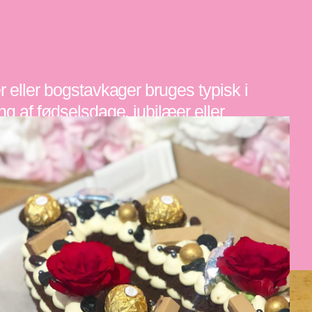
r eller bogstavkager bruges typisk i
ng af fødselsdage, jubilæer eller
fejringer. De giver et særligt præg
individuelt touch, så de passer lige
il den, eller det event, der er skal