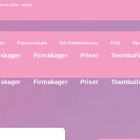
bent efter aftale
nde
Presseomtale
Om Debbielicious
FAQ
Ops
gskager
Firmakager
Priser
Teambuil
nde
Presseomtale
Om Debbielicious
FAQ
Ops
gskager
Firmakager
Priser
Teambuil