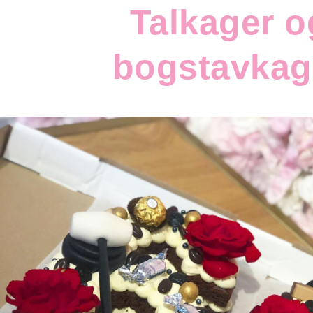
Talkager o
bogstavkag