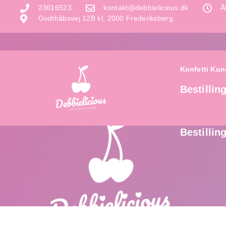
23616523
kontakt@debbielicious.dk
Å
Godthåbsvej 12B kl, 2000 Frederiksberg
Konfetti Ku
Bestillin
Konfetti Ku
Bestillin