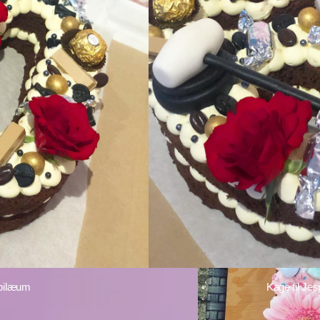
ubilæum
Kage til Je