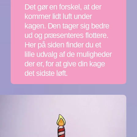
Det gør en forskel, at der
kommer lidt luft under
kagen. Den tager sig bedre
ud og præsenteres flottere.
Her på siden finder du et
lille udvalg af de muligheder
der er, for at give din kage
det sidste løft.