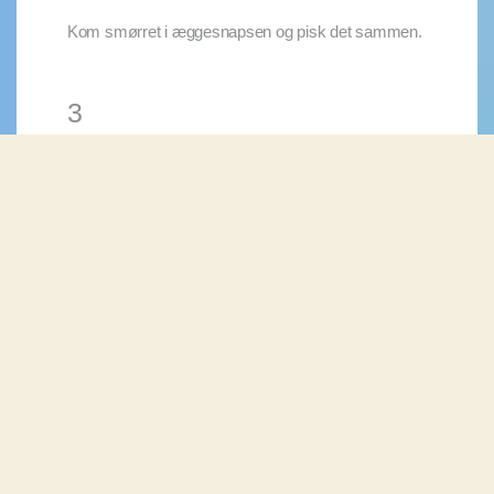
Kom smørret i æggesnapsen og pisk det sammen.
3
Pisk hvedemel og bagepulver sammen med de
våde ingredienser. Sørg for ikke at piske for længe i
dejen, men kun lige til der ikke er flere melklumper
tilbage.
4
Vend de mosede bananer i dejen med en
dejskraber.